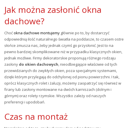
Jak można zasłonić okna
dachowe?
Choć
okna dachowe montujemy
głównie po to, by dostarczyć
odpowiednią ilość naturalnego światła na poddasze, to czasem ostre
słońce zmusza nas, żeby jednak czymś go przysłonić. Jest to na
pewno bardziej skomplikowane niż w przypadku klasycznych okien,
jednak możliwe. Firmy dekoratorskie proponują różnego rodzaju
zasłony
do okien dachowych
, nieodbiegające właściwie od tych
przewidzianych do zwykłych okien, poza specjalnymi systemami,
dzięki którym przylegają do odchylonej od pionu powierzchni. I tak,
oprócz klasycznych rolet i żaluzji, możemy zaopatrzyć się również w
firany lub zasłony montowane na dwóch karniszach (dolnym i
górnym) oraz rolety rzymskie. Wszystko zależy od naszych
preferencji i upodobań.
Czas na montaż