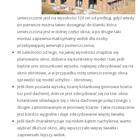
umieszczone jest na wysokości 120 cm od podłogi, gdyż wtedy
po pierwsze można łatwo dosięgnąć do klamki, która
umieszczona jest w dolnej części okna, a po drugie taki
montaż zapewnia maksymalny widok dla osoby
przebywającej wewnątrz pomieszczenia,
W zależności od tego, na jakiej wysokości znajdzie się
planowane okno, dobiera się konkretny model. I tak, jeśli
będzie ono stosunkowo wysoko, najlepiej zdecydować się na
okno obrotowe, a w przypadku niżej umieszczonego okna
sprawdzi się model uchylno – obrotowy,
Jeśli dom posiada wysoką ścianę kolankową (pionowa ściana
tuz pod dachem), dobrze jest zdecydować się na tzw. okno
kolankowe składające się z okna dachowego połączonego z
drugim zamontowanym w pionowej ścianie. Takie rozwiązanie
jest bardzo wygodne i daje zdecydowanie więcej światła,
Jeśli dach charakteryzuje się niskim kątem nachylenia, warto
wybrać dłuższe okno, aby wpuszczało więcej światła i
zapewniało lepszy widok.