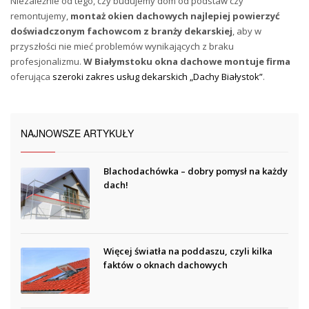
Niezależnie od tego, czy budujemy dom od podstaw czy
remontujemy,
montaż okien dachowych najlepiej powierzyć
doświadczonym fachowcom z branży dekarskiej
, aby w
przyszłości nie mieć problemów wynikających z braku
profesjonalizmu.
W Białymstoku okna dachowe montuje firma
oferująca
szeroki zakres usług dekarskich „Dachy Białystok”
.
cze 18, 2018
NAJNOWSZE ARTYKUŁY
Blachodachówka – dobry pomysł na każdy
dach!
Więcej światła na poddaszu, czyli kilka
faktów o oknach dachowych