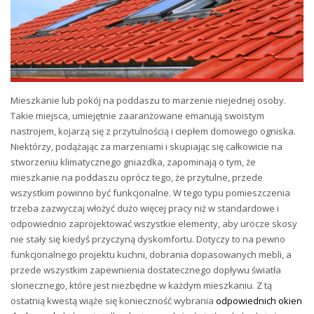
Mieszkanie lub pokój na poddaszu to marzenie niejednej osoby.
Takie miejsca, umiejętnie zaaranżowane emanują swoistym
nastrojem, kojarzą się z przytulnością i ciepłem domowego ogniska.
Niektórzy, podążając za marzeniami i skupiając się całkowicie na
stworzeniu klimatycznego gniazdka, zapominają o tym, że
mieszkanie na poddaszu oprócz tego, że przytulne, przede
wszystkim powinno być funkcjonalne. W tego typu pomieszczenia
trzeba zazwyczaj włożyć dużo więcej pracy niż w standardowe i
odpowiednio zaprojektować wszystkie elementy, aby urocze skosy
nie stały się kiedyś przyczyną dyskomfortu. Dotyczy to na pewno
funkcjonalnego projektu kuchni, dobrania dopasowanych mebli, a
przede wszystkim zapewnienia dostatecznego dopływu światła
słonecznego, które jest niezbędne w każdym mieszkaniu. Z tą
ostatnią kwestą wiąże się konieczność wybrania
odpowiednich okien