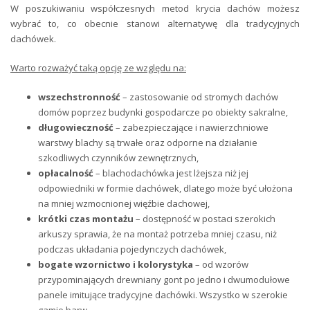
W poszukiwaniu współczesnych metod krycia dachów możesz
wybrać to, co obecnie stanowi alternatywę dla tradycyjnych
dachówek.
Warto rozważyć taką opcję ze względu na:
wszechstronność
– zastosowanie od stromych dachów
domów poprzez budynki gospodarcze po obiekty sakralne,
długowieczność
– zabezpieczające i nawierzchniowe
warstwy blachy są trwałe oraz odporne na działanie
szkodliwych czynników zewnętrznych,
opłacalność
– blachodachówka jest lżejsza niż jej
odpowiedniki w formie dachówek, dlatego może być ułożona
na mniej wzmocnionej więźbie dachowej,
krótki czas montażu
– dostępność w postaci szerokich
arkuszy sprawia, że na montaż potrzeba mniej czasu, niż
podczas układania pojedynczych dachówek,
bogate wzornictwo i kolorystyka
– od wzorów
przypominających drewniany gont po jedno i dwumodułowe
panele imitujące tradycyjne dachówki. Wszystko w szerokie
gamie barw.