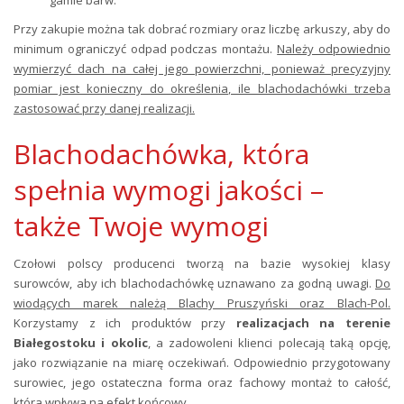
Przy zakupie można tak dobrać rozmiary oraz liczbę arkuszy, aby do
minimum ograniczyć odpad podczas montażu.
Należy odpowiednio
wymierzyć dach na całej jego powierzchni, ponieważ precyzyjny
pomiar jest konieczny do określenia, ile blachodachówki trzeba
zastosować przy danej realizacji.
Blachodachówka, która
spełnia wymogi jakości –
także Twoje wymogi
Czołowi polscy producenci tworzą na bazie wysokiej klasy
surowców, aby ich blachodachówkę uznawano za godną uwagi.
Do
wiodących marek należą Blachy Pruszyński oraz Blach-Pol.
Korzystamy z ich produktów przy
realizacjach na terenie
Białegostoku i okolic
, a zadowoleni klienci polecają taką opcję,
jako rozwiązanie na miarę oczekiwań. Odpowiednio przygotowany
surowiec, jego ostateczna forma oraz fachowy montaż to całość,
która wpływa na efekt końcowy.