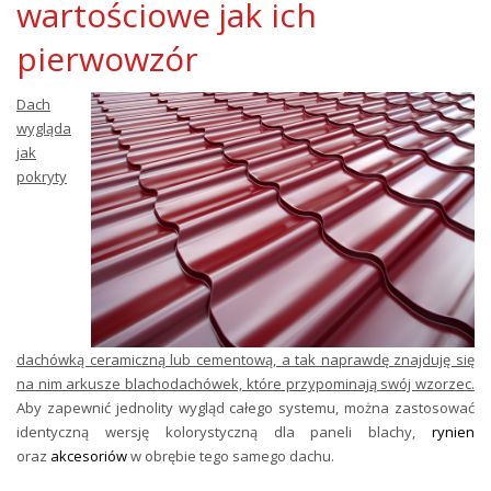
wartościowe jak ich
pierwowzór
Dach
wygląda
jak
pokryty
dachówką ceramiczną lub cementową, a tak naprawdę znajduję się
na nim arkusze blachodachówek, które przypominają swój wzorzec.
Aby zapewnić jednolity wygląd całego systemu, można zastosować
identyczną wersję kolorystyczną dla paneli blachy,
rynien
oraz
akcesoriów
w obrębie tego samego dachu.